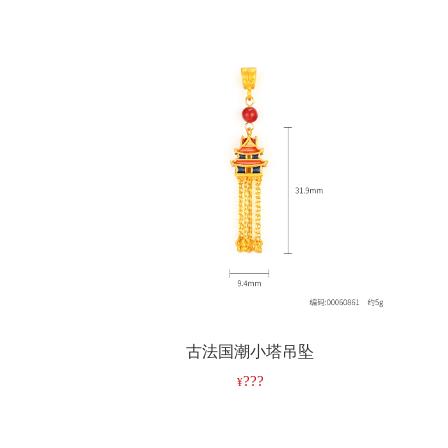
古法国潮小塔吊坠
???